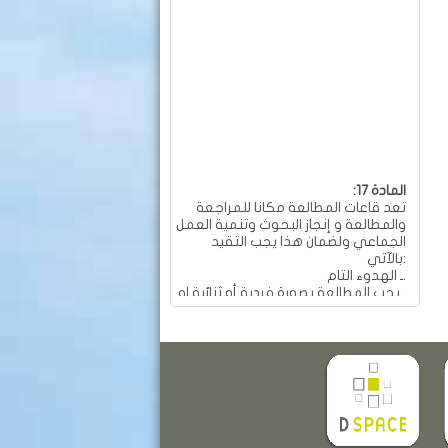
:المادة 17
تعد قاعات المطالعة مكانا للمراجعة
والمطالعة و إنجاز البحوث وتنمية العمل
الجماعي ولضمان هذا يجب التقيد
بالآتي:
ـ الهدوء التام.
ـ يجب المطالعة بصورة فردية أو ثنائية او
جماعية و بهدوء تام.
ـ ممنوع العمل الجماعي والمناقشات
التي تؤدي إلى إحداث الفوضى
والضجيج داخل القاعة.
ـ ممنوع تجاوز عدد المقاعد المسموح
به في الطاولة الواحدة والمقدر بـ: 04
مقاعد.
ـ ممنوع تحريك وتحويل الأثاث من
معدات وطاولات وكراسي من أماكنها