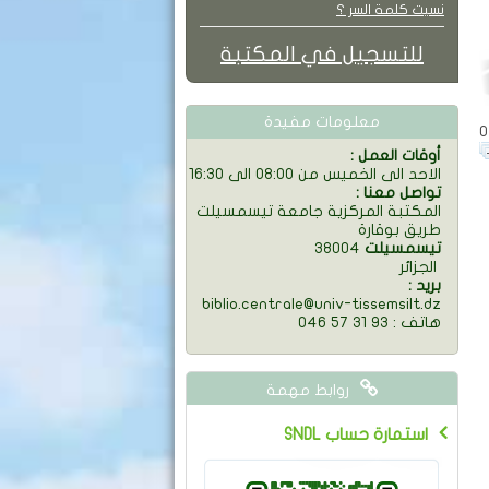
نسيت كلمة السر ؟
للتسجيل في المكتبة
معلومات مفيدة
: أوقات العمل
الاحد الى الخميس من 08:00 الى 16:30
: تواصل معنا
المكتبة المركزية جامعة تيسمسيلت
طريق بوقارة
تيسمسيلت
38004
الجزائر
: بريد
biblio.centrale@univ-tissemsilt.dz
046 57 31 93 : هاتف
روابط مهمة
SNDL استمارة حساب