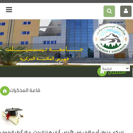
جـــــــامعــــة تـيسمسيـــــــلت
فـهـرس المكتـبــــة المركزية
استقبال
قاعة المذكرات
لديكم عنوان أو مؤلف في الأعلى،أنقر هنا للبحث ،و الا أنظر الرفوف...