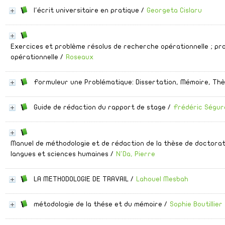
l'écrit universitaire en pratique
/
Georgeta Cislaru
Exercices et problème résolus de recherche opérationnelle ; pr
opérationnelle
/
Roseaux
Formuleur une Problématique: Dissertation, Mémoire, Thè
Guide de rédaction du rapport de stage
/
Frédéric Ségur
Manuel de méthodologie et de rédaction de la thèse de doctorat
langues et sciences humaines
/
N'Da, Pierre
LA METHODOLOGIE DE TRAVAIL
/
Lahouel Mesbah
métodologie de la thése et du mémoire
/
Sophie Boutillier