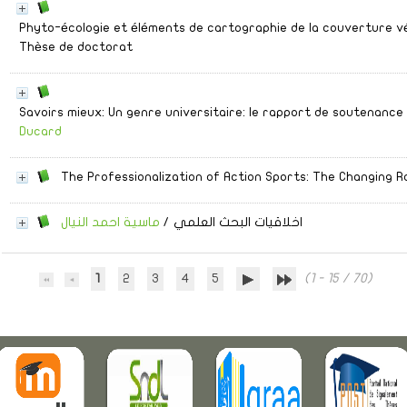
Phyto-écologie et éléments de cartographie de la couverture v
Thèse de doctorat
Savoirs mieux: Un genre universitaire: le rapport de soutenance
Ducard
The Professionalization of Action Sports: The Changing R
اخلاقيات البحث العلمي
/
ماسية احمد النيال
1
2
3
4
5
(1 - 15 / 70)