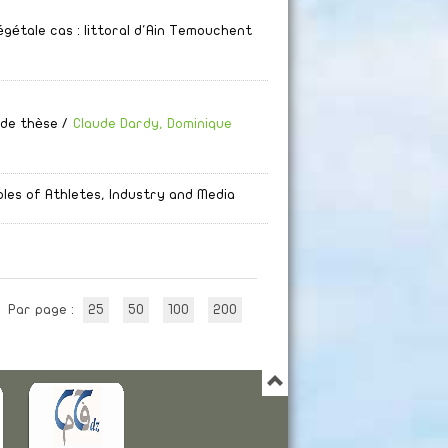
égétale cas
: littoral d'Ain Temouchent
 de thèse
/
Claude Dardy, Dominique
oles of Athletes, Industry and Media
Par page :
25
50
100
200