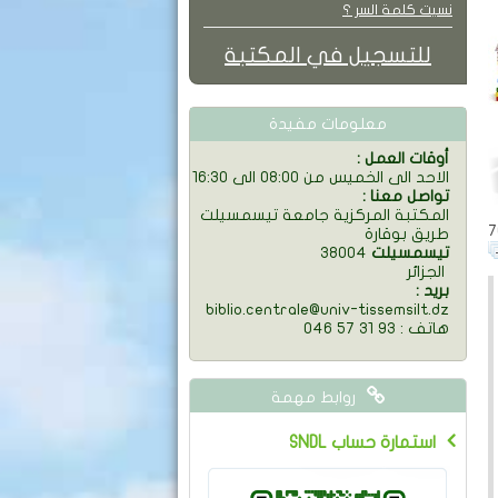
نسيت كلمة السر ؟
للتسجيل في المكتبة
معلومات مفيدة
: أوقات العمل
الاحد الى الخميس من 08:00 الى 16:30
: تواصل معنا
المكتبة المركزية جامعة تيسمسيلت
طريق بوقارة
تيسمسيلت
38004
الجزائر
: بريد
biblio.centrale@univ-tissemsilt.dz
046 57 31 93 : هاتف
روابط مهمة
SNDL استمارة حساب