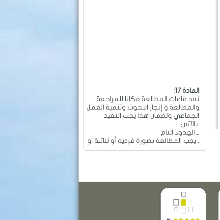
:المادة 17
تعد قاعات المطالعة مكانا للمراجعة
والمطالعة و إنجاز البحوث وتنمية العمل
الجماعي ولضمان هذا يجب التقيد
بالآتي:
ـ الهدوء التام.
ـ يجب المطالعة بصورة فردية أو ثنائية او
جماعية و بهدوء تام.
ـ ممنوع العمل الجماعي والمناقشات
التي تؤدي إلى إحداث الفوضى
والضجيج داخل القاعة.
ـ ممنوع تجاوز عدد المقاعد المسموح
به في الطاولة الواحدة والمقدر بـ: 04
مقاعد.
ـ ممنوع تحريك وتحويل الأثاث من
معدات وطاولات وكراسي من أماكنها
والكتابة عليها.