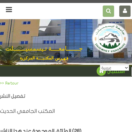
جـــــــامعــــة تـيسمسيـــــــلت
فـهـرس المكتـبــــة المركزية
استقبال
>> Retour
تفصيل النشر
المكتب الجامعي الحديث
)
28
الوثائق الموجودة عند هدا الناشر (