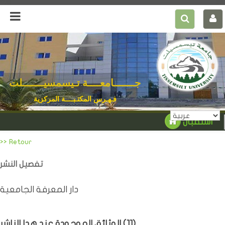
جـــــــامعــــة تـيسمسيـــــــلت
فـهـرس المكتـبــــة المركزية
استقبال
>> Retour
تفصيل النشر
دار المعرفة الجامعية
)
11
الوثائق الموجودة عند هدا الناشر (