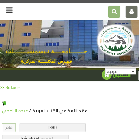
جـــــــامعــــة تـيسمسيـــــــلت
فـهـرس المكتـبــــة المركزية
استقبال
>> Retour
فقه اللغة في الكتب العربية
/
عبده الراجحي
ISBD
عام
تقديم اقتراح شراء