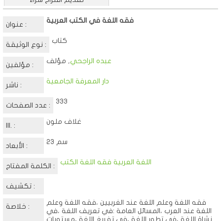
فقه اللغة في الكتب العربية
عنوان :
كتاب
نوع الوثيقة :
عبده الراجحي
, مؤلف
مؤلفين :
دار المعرفة الجامعية
ناشر :
333
عدد الصفحات :
غلاف ملون
Ill. :
23 سم
الأبعاد :
اللغة العربية فقه اللغة الكتب
الكلمة المفتاح :
تكشيف :
فقه اللغة وعلم اللغة عند الغربيين ،فقه اللغة وعلم
خلاصة :
اللغة عند العرب ،المسائل العامة :في تعريف اللغة ،في
نشاة اللغة ،في تطور اللغة ،في تفريغ اللغة ،مستويات