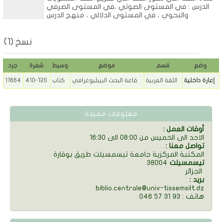
الدرس : في المستوى الصوتي ،في المستوى الصرفي
والنحوي ، في المستوى الدلالي ، منهج الدرس
نسخ (1)
وضع
قسم
موضع
وسيط
شفرة
جرد
إعارة داخلية
اللغة العربية
قاعة البحث البيبليوغرافي
كتاب
410-120
11664
معلومات مفيدة
: أوقات العمل
الاحد الى الخميس من 08:00 الى 16:30
: تواصل معنا
المكتبة المركزية جامعة تيسمسيلت طريق بوقارة
تيسمسيلت
38004
الجزائر
: بريد
biblio.centrale@univ-tissemsilt.dz
046 57 31 93 : هاتف