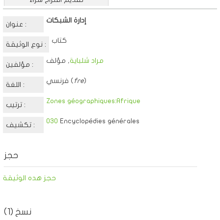
إدارة الشبكات
عنوان :
كتاب
نوع الوثيقة :
مراد شلباية
, مؤلف
مؤلفين :
)
fre
فرنسي (
اللغة :
Zones géographiques:Afrique
ترتيب :
030
Encyclopédies générales
تكشيف :
حجز
حجز هده الوثيقة
نسخ (1)