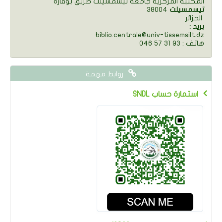
المكتبة المركزية جامعة تيسمسيلت طريق بوقارة
تيسمسيلت
38004
الجزائر
: بريد
biblio.centrale@univ-tissemsilt.dz
046 57 31 93 : هاتف
روابط مهمة
SNDL استمارة حساب