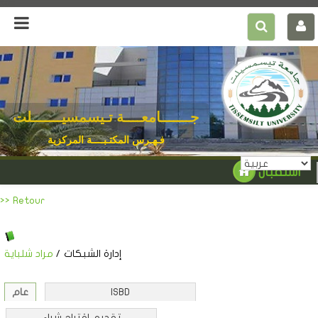
جـــــــامعــــة تـيسمسيـــــــلت
فـهـرس المكتـبــــة المركزية
استقبال
>> Retour
إدارة الشبكات
/
مراد شلباية
ISBD
عام
تقديم اقتراح شراء