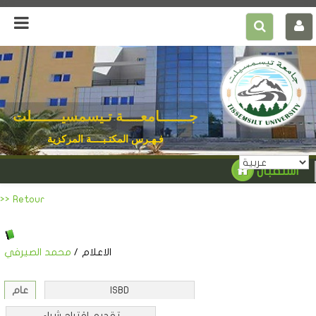
جـــــــامعــــة تـيسمسيـــــــلت
فـهـرس المكتـبــــة المركزية
استقبال
>> Retour
الاعلام
/
محمد الصيرفي
ISBD
عام
تقديم اقتراح شراء