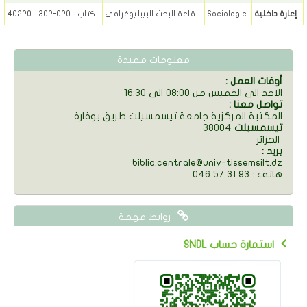
إعارة داخلية
Sociologie
قاعة البحث البيبليوغرافي
كتاب
302-020
40220
معلومات مفيدة
: أوقات العمل
الاحد الى الخميس من 08:00 الى 16:30
: تواصل معنا
المكتبة المركزية جامعة تيسمسيلت طريق بوقارة
تيسمسيلت
38004
الجزائر
: بريد
biblio.centrale@univ-tissemsilt.dz
046 57 31 93 : هاتف
روابط مهمة
SNDL استمارة حساب