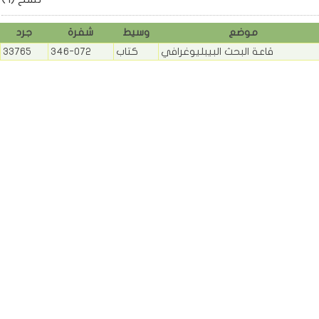
موضع
وسيط
شفرة
جرد
قاعة البحث البيبليوغرافي
كتاب
346-072
33765