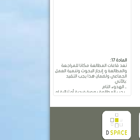
:المادة 17
تعد قاعات المطالعة مكانا للمراجعة
والمطالعة و إنجاز البحوث وتنمية العمل
الجماعي ولضمان هذا يجب التقيد
بالآتي:
ـ الهدوء التام.
ـ يجب المطالعة بصورة فردية أو ثنائية او
جماعية و بهدوء تام.
ـ ممنوع العمل الجماعي والمناقشات
التي تؤدي إلى إحداث الفوضى
والضجيج داخل القاعة.
ـ ممنوع تجاوز عدد المقاعد المسموح
به في الطاولة الواحدة والمقدر بـ: 04
مقاعد.
ـ ممنوع تحريك وتحويل الأثاث من
معدات وطاولات وكراسي من أماكنها