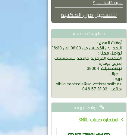
نسيت كلمة السر ؟
للتسجيل في المكتبة
معلومات مفيدة
: أوقات العمل
الاحد الى الخميس من 08:00 الى 16:30
: تواصل معنا
المكتبة المركزية جامعة تيسمسيلت
طريق بوقارة
تيسمسيلت
38004
الجزائر
: بريد
biblio.centrale@univ-tissemsilt.dz
046 57 31 93 : هاتف
روابط مهمة
SNDL استمارة حساب