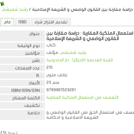
دراسة مقارنة بين القانون الوضعي و الشريعة الإسلامية
/
رشيد شميشم
تقديم اقتراح شراء
ISBD
عام
عمال الملكية العقارية : دراسة مقارنة بين
عنوان :
القانون الوضعي و الشريعة الإسلامية
كتاب
نوع الوثيقة :
رشيد شميشم
, مؤلف
مؤلفين :
القبة القديمة [الجزائر] : دار الخلدونية
ناشر :
215
عدد الصفحات :
غلاف ملون
Ill. :
23 سم
الأبعاد :
9789961523261
ISBN/ISSN/EAN :
التعسف في استعمال الملكية العقارية
الكلمة المفتاح :
تكشيف :
سف في استعمال الحق في القانون الوضعي و
خلاصة :
الشريعة الاسلامية و احكامه
نسخ (1)