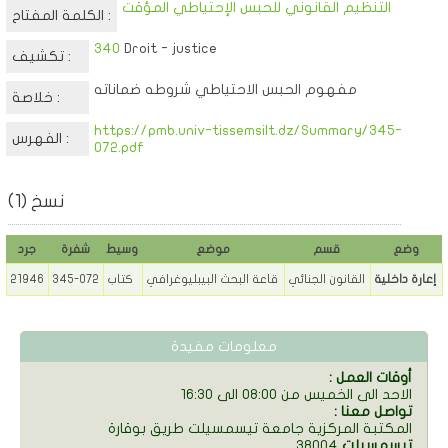
التنظيم القانوني للحبس الإحتياطي المؤقت
الكلمة المفتاح :
340
Droit - justice
تكشيف :
مفهوم الحبس الاحتياطي شروطه ضماناته
خلاصة :
https://pmb.univ-tissemsilt.dz/Summary/345-
الفهرس :
072.pdf
نسخ (1)
وضع
قسم
موضع
وسيط
شفرة
جرد
إعارة داخلية
القانون الجنائي
قاعة البحث البيبليوغرافي
كتاب
345-072
21946
معلومات مفيدة
: أوقات العمل
الاحد الى الخميس من 08:00 الى 16:30
: تواصل معنا
المكتبة المركزية جامعة تيسمسيلت طريق بوقارة
تيسمسيلت
38004