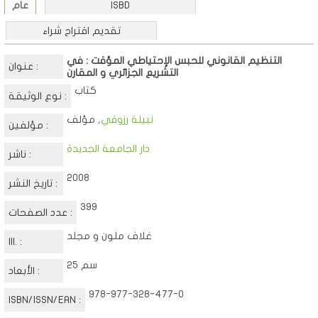
ISBD
عام
تقديم اقتراح شراء
التنظيم القانوني للحبس الإحتياطي المؤقت : في
عنوان :
التشريع الجزائري و المقارن
كتاب
نوع الوثيقة :
نبيلة رزوقي
, مؤلف
مؤلفين :
دار الجامعة الجديدة
ناشر :
2008
تاريخ النشر :
399
عدد الصفحات :
غلاف ملون و مجلد
Ill. :
25 سم
الأبعاد :
978-977-328-477-0
ISBN/ISSN/EAN :