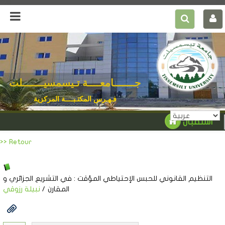
جـــــــامعــــة تـيسمسيـــــــلت
فـهـرس المكتـبــــة المركزية
استقبال
>> Retour
التنظيم القانوني للحبس الإحتياطي المؤقت
: في التشريع الجزائري و
المقارن
/
نبيلة رزوقي