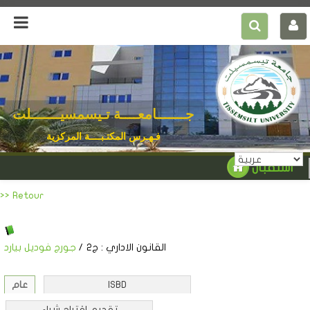
جـــــــامعــــة تـيسمسيـــــــلت
فـهـرس المكتـبــــة المركزية
استقبال
>> Retour
القانون الاداري
: ج2
/
جورج فوديل بيارد
ISBD
عام
تقديم اقتراح شراء