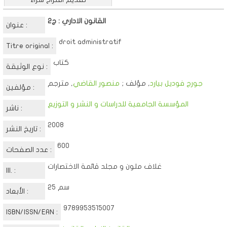
القانون الاداري : ج2
عنوان :
droit administratif
Titre original :
كتاب
نوع الوثيقة :
جورج فوديل بيارد
, مؤلف ;
منصور القاضي
, مترجم
مؤلفين :
المؤسسة الجامعية للدراسات و النشر و التوزيع
ناشر :
2008
تاريخ النشر :
600
عدد الصفحات :
غلاف ملون و مجلد قائمة الاختصارات
Ill. :
25 سم
الأبعاد :
9789953515007
ISBN/ISSN/EAN :