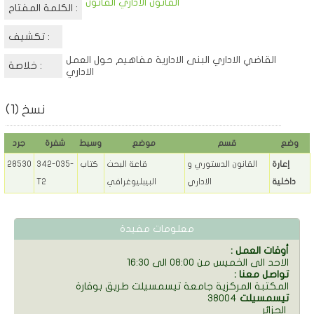
القانون الاداري القانون
الكلمة المفتاح :
تكشيف :
القاضي الاداري البنى الادارية مفاهيم حول العمل
خلاصة :
الاداري
نسخ (1)
وضع
قسم
موضع
وسيط
شفرة
جرد
إعارة
القانون الدستوري و
قاعة البحث
كتاب
342-035-
28530
داخلية
الاداري
البيبليوغرافي
T2
معلومات مفيدة
: أوقات العمل
الاحد الى الخميس من 08:00 الى 16:30
: تواصل معنا
المكتبة المركزية جامعة تيسمسيلت طريق بوقارة
تيسمسيلت
38004
الجزائر