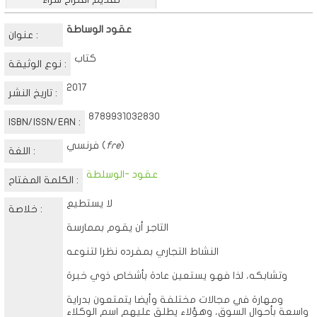
عقود الوساطة
عنوان :
كتاب
نوع الوثيقة :
2017
تاريخ النشر :
8789931032830
ISBN/ISSN/EAN :
)
fre
فرنسي (
اللغة :
عقود -الوسلطة
الكلمة المفتاح :
لا يستطيع
خلاصة :
التاجر أن يقوم بممارسة
النشاط التجاري بمفرده نظرا لتنوعه
وتشابكه، لذا فهو يستعين عادة بأشخاص ذوي خبرة
ومهارة في مجالات مختلفة وأيضا يتمتعون بدراية
واسعة بأحوال السوق، وهؤلاء يطلق عليهم اسم الوكلاء