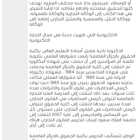
أو الوسطاء، فيبرمون بدلا منه مختلف العقود تهدف
كلها لتحقيق مصلحته وازدهار نشاطه. لذا ارتأينا التعرض
في هذا الكتاب إلى الوكالة التجارية والوكالة بالعمولة،
ووكالة النقل، والسمسرة والتمثيل التجاري إضافة إلى
الوكالة
الالكترونية التي ظهرت حديثا في مجال التجارة
الالكترونية.
الدكتورة نادية فضيل أستاذة التعليم العالي بكلية
الحقوق بالجزائر العاصمة تابعت مشوارها العلمي بثانوية
عائشة أم المؤمنين إلى أن حصلت على شهادة البكالوريا
ثم انتقلت إلى كلية الحقوق بالجزائر العاصمة وحصلت
على شهادة الماجستير سنة 1984 ، فشهادة دكتوراه
الدولة في سنة 1993 . أما مشوارها العملي فكانت
بدايته بمعهد الحقوق بتيزي وزو سنة 1983 حيث تولت
كرسي المحاضرات في قانون الأسرة والالتزامات لمدة
ثلاث سنوات، بعد ذلك انتقلت إلى المدرسة العليا للتجارة
بالعاصمة لتتولى كرسي المحاضرات في القانون التجاري
لمدة سنتين، بعدها انتقلت إلى كلية الحقوق لتتولى
كرسي المحاضرات في القانون التجاري على مستوى كل
من الليسانس والماجيستر إلى غاية 2007 انتقلت إلى
جامعة الملك سعود للبنات لتدريس القانون التجاري هناك
ثم عادت إلى أرض
الوطن لتستأنف التدريس بكلية الحقوق بالجزائر العاصمة