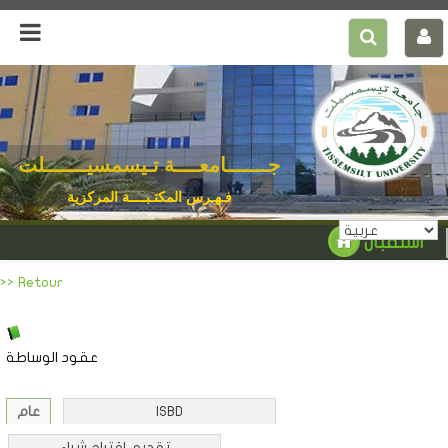
جـــــــامعــــة تـيسمسيـــــــلت
فـهـرس المكتـبــــة المركزية
استقبال
>> Retour
عقود الوساطة
ISBD
عام
تقديم اقتراح شراء