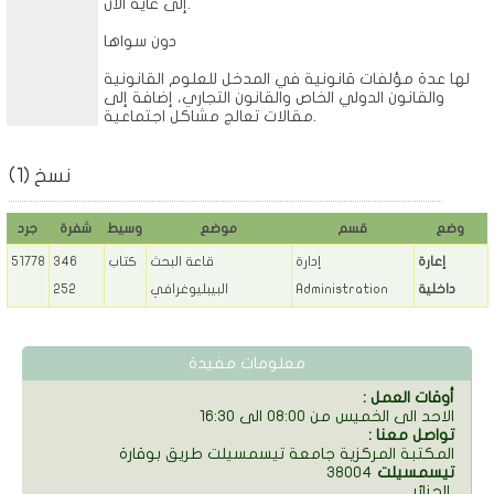
إلى غاية الآن.
دون سواها
لها عدة مؤلفات قانونية في المدخل للعلوم القانونية
والقانون الدولي الخاص والقانون التجاري، إضافة إلى
مقالات تعالج مشاكل اجتماعية.
نسخ (1)
وضع
قسم
موضع
وسيط
شفرة
جرد
إعارة
إدارة
قاعة البحث
كتاب
346
51778
داخلية
Administration
البيبليوغرافي
252
معلومات مفيدة
: أوقات العمل
الاحد الى الخميس من 08:00 الى 16:30
: تواصل معنا
المكتبة المركزية جامعة تيسمسيلت طريق بوقارة
تيسمسيلت
38004
الجزائر