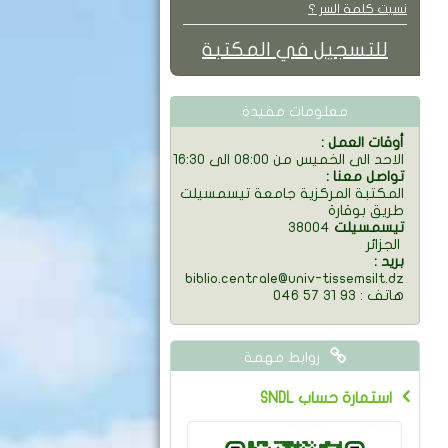
نسيت كلمة السر ؟
للتسجيل في المكتبة
معلومات مفيدة
: أوقات العمل
الاحد الى الخميس من 08:00 الى 16:30
: تواصل معنا
المكتبة المركزية جامعة تيسمسيلت
طريق بوقارة
تيسمسيلت
38004
الجزائر
: بريد
biblio.centrale@univ-tissemsilt.dz
046 57 31 93 : هاتف
روابط مهمة
SNDL استمارة حساب