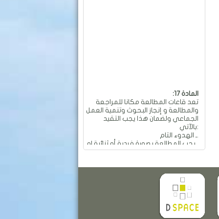
:المادة 17
تعد قاعات المطالعة مكانا للمراجعة
والمطالعة و إنجاز البحوث وتنمية العمل
الجماعي ولضمان هذا يجب التقيد
بالآتي:
ـ الهدوء التام.
ـ يجب المطالعة بصورة فردية أو ثنائية او
جماعية و بهدوء تام.
ـ ممنوع العمل الجماعي والمناقشات
التي تؤدي إلى إحداث الفوضى
والضجيج داخل القاعة.
ـ ممنوع تجاوز عدد المقاعد المسموح
به في الطاولة الواحدة والمقدر بـ: 04
مقاعد.
ـ ممنوع تحريك وتحويل الأثاث من
معدات وطاولات وكراسي من أماكنها