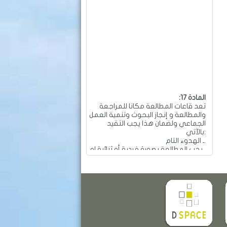
:المادة 17
تعد قاعات المطالعة مكانا للمراجعة
والمطالعة و إنجاز البحوث وتنمية العمل
الجماعي ولضمان هذا يجب التقيد
بالآتي:
ـ الهدوء التام.
ـ يجب المطالعة بصورة فردية أو ثنائية او
جماعية و بهدوء تام.
ـ ممنوع العمل الجماعي والمناقشات
التي تؤدي إلى إحداث الفوضى
والضجيج داخل القاعة.
ـ ممنوع تجاوز عدد المقاعد المسموح
به في الطاولة الواحدة والمقدر بـ: 04
مقاعد.
ـ ممنوع تحريك وتحويل الأثاث من
معدات وطاولات وكراسي من أماكنها