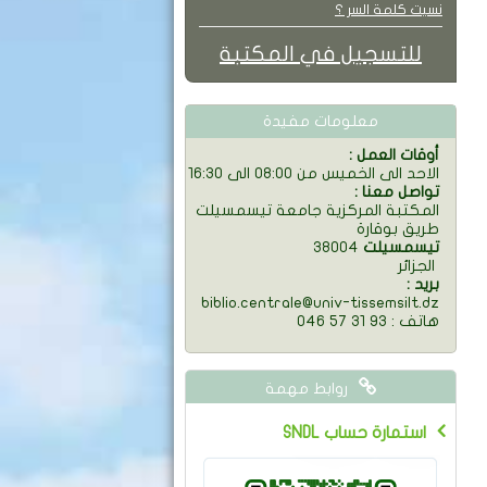
نسيت كلمة السر ؟
للتسجيل في المكتبة
معلومات مفيدة
: أوقات العمل
الاحد الى الخميس من 08:00 الى 16:30
: تواصل معنا
المكتبة المركزية جامعة تيسمسيلت
طريق بوقارة
تيسمسيلت
38004
الجزائر
: بريد
biblio.centrale@univ-tissemsilt.dz
046 57 31 93 : هاتف
روابط مهمة
SNDL استمارة حساب