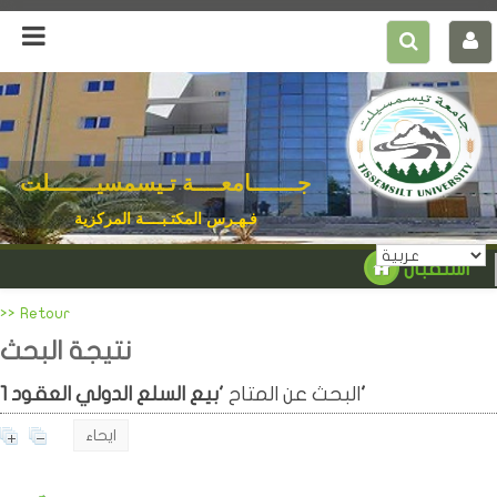
جـــــــامعــــة تـيسمسيـــــــلت
فـهـرس المكتـبــــة المركزية
استقبال
>> Retour
نتيجة البحث
'بيع السلع الدولي العقود'
البحث عن المتاح
1
ايحاء