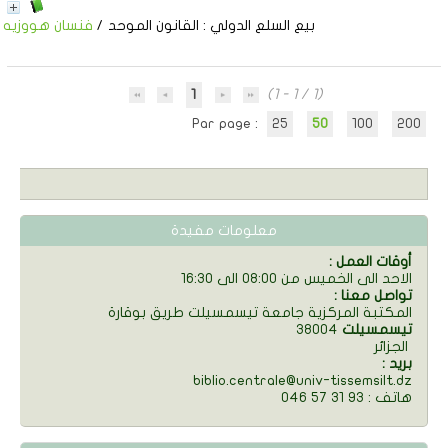
بيع السلع الدولي
: القانون الموحد
/
فنسان هووزيه
1
(1 - 1 / 1)
Par page :
25
50
100
200
معلومات مفيدة
: أوقات العمل
الاحد الى الخميس من 08:00 الى 16:30
: تواصل معنا
المكتبة المركزية جامعة تيسمسيلت طريق بوقارة
تيسمسيلت
38004
الجزائر
: بريد
biblio.centrale@univ-tissemsilt.dz
046 57 31 93 : هاتف