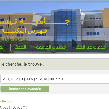
جـــــــامعــــة تـيس
فـهـرس المكتـبــــة 
خدمات عبر الخط
مكتبات الجامعة
الحدث
ال
je cherche, je trouve...
Recherche avancée
> Retour
نتيجة البحث