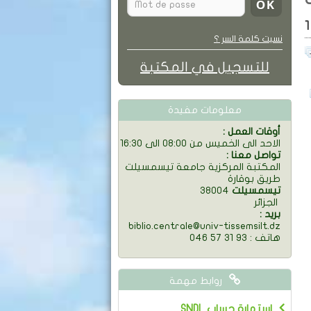
1
نسيت كلمة السر ؟
للتسجيل في المكتبة
معلومات مفيدة
: أوقات العمل
الاحد الى الخميس من 08:00 الى 16:30
: تواصل معنا
المكتبة المركزية جامعة تيسمسيلت
طريق بوقارة
تيسمسيلت
38004
الجزائر
: بريد
biblio.centrale@univ-tissemsilt.dz
046 57 31 93 : هاتف
روابط مهمة
SNDL استمارة حساب