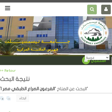
جـــــــامعــــة تـيسمسيـــــــلت
فـهـرس المكتـبــــة المركزية
استقبال
>> Retour
نتيجة البحث
'الفرعون الصراع الطبقي مصر'
البحث عن المتاح
1
ايحاء