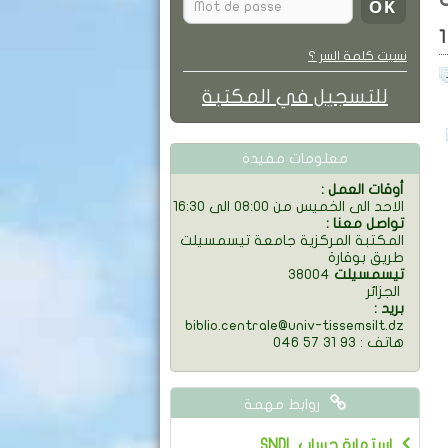
1
نسيت كلمة السر ؟
للتسجيل في المكتبة
معلومات مفيدة
: أوقات العمل
الاحد الى الخميس من 08:00 الى 16:30
: تواصل معنا
المكتبة المركزية جامعة تيسمسيلت
طريق بوقارة
تيسمسيلت
38004
الجزائر
: بريد
biblio.centrale@univ-tissemsilt.dz
046 57 31 93 : هاتف
روابط مهمة
SNDL استمارة حساب