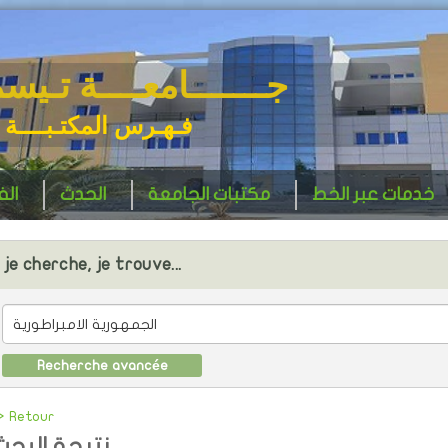
جـــــــامعــــة تـيس
فـهـرس المكتـبــــة 
خدمات عبر الخط
مكتبات الجامعة
الحدث
ال
je cherche, je trouve...
Recherche avancée
> Retour
نتيجة البحث