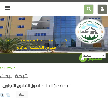
جـــــــامعــــة تـيسمسيـــــــلت
فـهـرس المكتـبــــة المركزية
استقبال
>> Retour
نتيجة البحث
'اصول القانون التجاري'
البحث عن المتاح
1
ايحاء