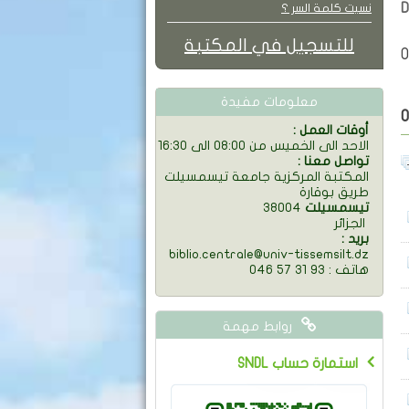
D
نسيت كلمة السر ؟
للتسجيل في المكتبة
0
معلومات مفيدة
: أوقات العمل
الاحد الى الخميس من 08:00 الى 16:30
: تواصل معنا
المكتبة المركزية جامعة تيسمسيلت
طريق بوقارة
تيسمسيلت
38004
الجزائر
: بريد
biblio.centrale@univ-tissemsilt.dz
046 57 31 93 : هاتف
روابط مهمة
SNDL استمارة حساب