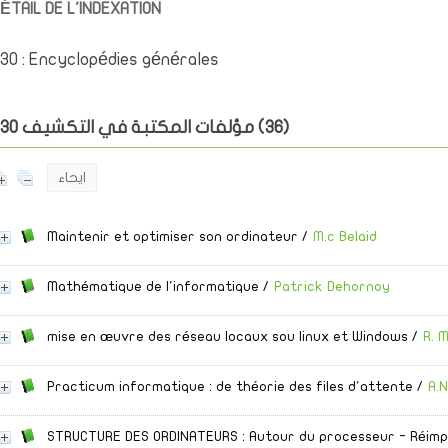
ÉTAIL DE L'INDEXATION
30 : Encyclopédies générales
)
36
مؤلفات المكتبة في التكشيف 030 (
ايحاء
Maintenir et optimiser son ordinateur
/
M.c Belaid
Mathématique de l'informatique
/
Patrick Dehornoy
mise en œuvre des réseau locaux sou linux et Windows
/
R. 
Practicum informatique
: de théorie des files d'attente
/
A.N
STRUCTURE DES ORDINATEURS
: Autour du processeur - Réimp