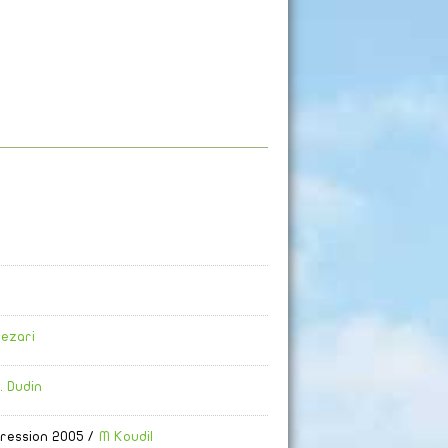
Mezari
. Dudin
ression 2005
/
M Koudil