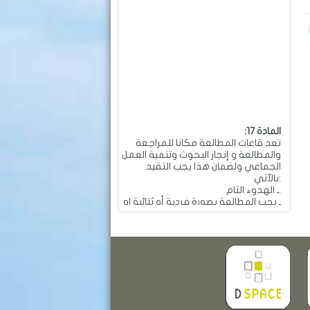
:المادة 17
تعد قاعات المطالعة مكانا للمراجعة
والمطالعة و إنجاز البحوث وتنمية العمل
الجماعي ولضمان هذا يجب التقيد
بالآتي:
ـ الهدوء التام.
ـ يجب المطالعة بصورة فردية أو ثنائية او
جماعية و بهدوء تام.
ـ ممنوع العمل الجماعي والمناقشات
التي تؤدي إلى إحداث الفوضى
والضجيج داخل القاعة.
ـ ممنوع تجاوز عدد المقاعد المسموح
به في الطاولة الواحدة والمقدر بـ: 04
مقاعد.
ـ ممنوع تحريك وتحويل الأثاث من
معدات وطاولات وكراسي من أماكنها