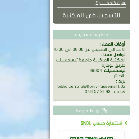
نسيت كلمة السر ؟
للتسجيل في المكتبة
معلومات مفيدة
: أوقات العمل
الاحد الى الخميس من 08:00 الى 16:30
: تواصل معنا
المكتبة المركزية جامعة تيسمسيلت
طريق بوقارة
تيسمسيلت
38004
الجزائر
: بريد
biblio.centrale@univ-tissemsilt.dz
046 57 31 93 : هاتف
روابط مهمة
SNDL استمارة حساب