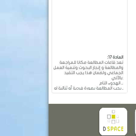
:المادة 17
تعد قاعات المطالعة مكانا للمراجعة
والمطالعة و إنجاز البحوث وتنمية العمل
الجماعي ولضمان هذا يجب التقيد
بالآتي:
ـ الهدوء التام.
ـ يجب المطالعة بصورة فردية أو ثنائية او
جماعية و بهدوء تام.
ـ ممنوع العمل الجماعي والمناقشات
التي تؤدي إلى إحداث الفوضى
والضجيج داخل القاعة.
ـ ممنوع تجاوز عدد المقاعد المسموح
به في الطاولة الواحدة والمقدر بـ: 04
مقاعد.
ـ ممنوع تحريك وتحويل الأثاث من
معدات وطاولات وكراسي من أماكنها