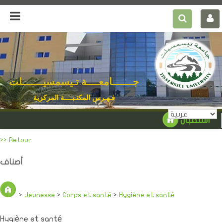
جـــــــامعــــة تـيسمسيـــــــلت
فـهـرس المكتـبــــة المركزية
استقبال
>> Retour
أصناف
>
Jeunesse
>
Corps et santé
>
Hygiène et santé
Hygiène et santé