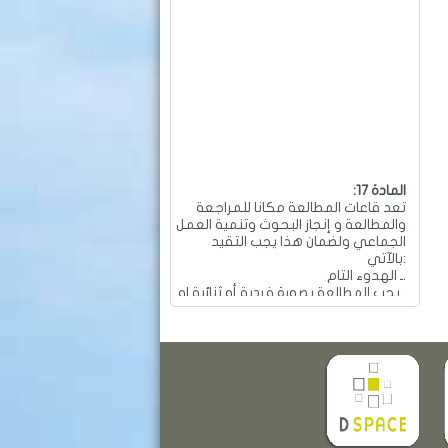
:المادة 17
تعد قاعات المطالعة مكانا للمراجعة
والمطالعة و إنجاز البحوث وتنمية العمل
الجماعي ولضمان هذا يجب التقيد
بالآتي:
ـ الهدوء التام.
ـ يجب المطالعة بصورة فردية أو ثنائية او
جماعية و بهدوء تام.
ـ ممنوع العمل الجماعي والمناقشات
التي تؤدي إلى إحداث الفوضى
والضجيج داخل القاعة.
ـ ممنوع تجاوز عدد المقاعد المسموح
به في الطاولة الواحدة والمقدر بـ: 04
مقاعد.
ـ ممنوع تحريك وتحويل الأثاث من
معدات وطاولات وكراسي من أماكنها