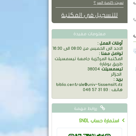
ف
نسيت كلمة السر ؟
للتسجيل في المكتبة
ي
معلومات مفيدة
: أوقات العمل
الاحد الى الخميس من 08:00 الى 16:30
: تواصل معنا
المكتبة المركزية جامعة تيسمسيلت
طريق بوقارة
تيسمسيلت
38004
الجزائر
: بريد
biblio.centrale@univ-tissemsilt.dz
046 57 31 93 : هاتف
روابط مهمة
SNDL استمارة حساب