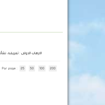
الارهاب الدولى
: تعريفه، نشأته
Par page :
25
50
100
200