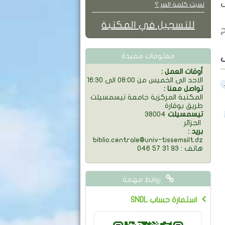
ف
نسيت كلمة السر ؟
للتسجيل في المكتبة
ج
معلومات مفيدة
: أوقات العمل
الاحد الى الخميس من 08:00 الى 16:30
: تواصل معنا
المكتبة المركزية جامعة تيسمسيلت
طريق بوقارة
تيسمسيلت
38004
الجزائر
: بريد
biblio.centrale@univ-tissemsilt.dz
046 57 31 93 : هاتف
روابط مهمة
SNDL استمارة حساب