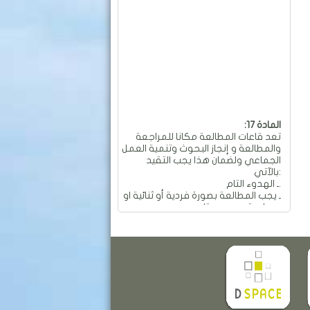
:المادة 17
تعد قاعات المطالعة مكانا للمراجعة
والمطالعة و إنجاز البحوث وتنمية العمل
الجماعي ولضمان هذا يجب التقيد
بالآتي:
ـ الهدوء التام.
ـ يجب المطالعة بصورة فردية أو ثنائية او
جماعية و بهدوء تام.
ـ ممنوع العمل الجماعي والمناقشات
التي تؤدي إلى إحداث الفوضى
والضجيج داخل القاعة.
ـ ممنوع تجاوز عدد المقاعد المسموح
به في الطاولة الواحدة والمقدر بـ: 04
مقاعد.
ـ ممنوع تحريك وتحويل الأثاث من
معدات وطاولات وكراسي من أماكنها
والكتابة عليها.