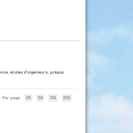
cence, écoles d'ingénieurs, prépas
Par page :
25
50
100
200