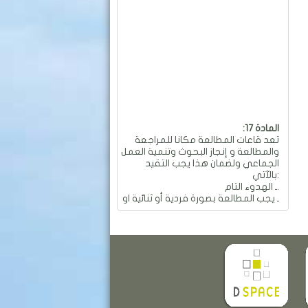
:المادة 17
تعد قاعات المطالعة مكانا للمراجعة
والمطالعة و إنجاز البحوث وتنمية العمل
الجماعي ولضمان هذا يجب التقيد
بالآتي:
ـ الهدوء التام.
ـ يجب المطالعة بصورة فردية أو ثنائية او
جماعية و بهدوء تام.
ـ ممنوع العمل الجماعي والمناقشات
التي تؤدي إلى إحداث الفوضى
والضجيج داخل القاعة.
ـ ممنوع تجاوز عدد المقاعد المسموح
به في الطاولة الواحدة والمقدر بـ: 04
مقاعد.
ـ ممنوع تحريك وتحويل الأثاث من
معدات وطاولات وكراسي من أماكنها
والكتابة عليها.