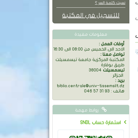
ف
نسيت كلمة السر ؟
للتسجيل في المكتبة
معلومات مفيدة
: أوقات العمل
الاحد الى الخميس من 08:00 الى 16:30
: تواصل معنا
المكتبة المركزية جامعة تيسمسيلت
طريق بوقارة
تيسمسيلت
38004
الجزائر
: بريد
biblio.centrale@univ-tissemsilt.dz
046 57 31 93 : هاتف
روابط مهمة
SNDL استمارة حساب