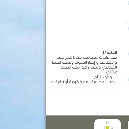
:المادة 17
تعد قاعات المطالعة مكانا للمراجعة
والمطالعة و إنجاز البحوث وتنمية العمل
الجماعي ولضمان هذا يجب التقيد
بالآتي:
ـ الهدوء التام.
ـ يجب المطالعة بصورة فردية أو ثنائية او
جماعية و بهدوء تام.
ـ ممنوع العمل الجماعي والمناقشات
التي تؤدي إلى إحداث الفوضى
والضجيج داخل القاعة.
ـ ممنوع تجاوز عدد المقاعد المسموح
به في الطاولة الواحدة والمقدر بـ: 04
مقاعد.
ـ ممنوع تحريك وتحويل الأثاث من
معدات وطاولات وكراسي من أماكنها
والكتابة عليها.