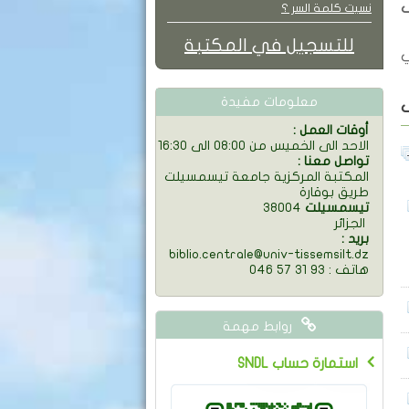
ف
نسيت كلمة السر ؟
للتسجيل في المكتبة
معلومات مفيدة
: أوقات العمل
الاحد الى الخميس من 08:00 الى 16:30
: تواصل معنا
المكتبة المركزية جامعة تيسمسيلت
طريق بوقارة
تيسمسيلت
38004
الجزائر
: بريد
biblio.centrale@univ-tissemsilt.dz
046 57 31 93 : هاتف
روابط مهمة
SNDL استمارة حساب