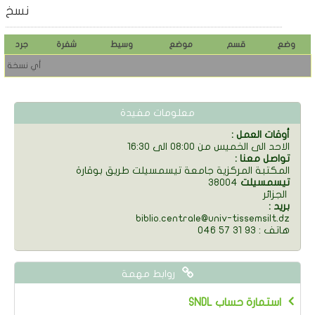
نسخ
وضع
قسم
موضع
وسيط
شفرة
جرد
أي نسخة
معلومات مفيدة
: أوقات العمل
الاحد الى الخميس من 08:00 الى 16:30
: تواصل معنا
المكتبة المركزية جامعة تيسمسيلت طريق بوقارة
تيسمسيلت
38004
الجزائر
: بريد
biblio.centrale@univ-tissemsilt.dz
046 57 31 93 : هاتف
روابط مهمة
SNDL استمارة حساب