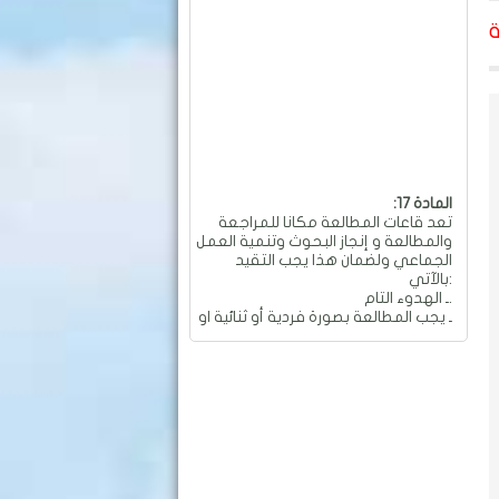
:المادة 17
تعد قاعات المطالعة مكانا للمراجعة
والمطالعة و إنجاز البحوث وتنمية العمل
الجماعي ولضمان هذا يجب التقيد
بالآتي:
ـ الهدوء التام.
ـ يجب المطالعة بصورة فردية أو ثنائية او
جماعية و بهدوء تام.
ـ ممنوع العمل الجماعي والمناقشات
التي تؤدي إلى إحداث الفوضى
والضجيج داخل القاعة.
ـ ممنوع تجاوز عدد المقاعد المسموح
به في الطاولة الواحدة والمقدر بـ: 04
مقاعد.
ـ ممنوع تحريك وتحويل الأثاث من
معدات وطاولات وكراسي من أماكنها
والكتابة عليها.