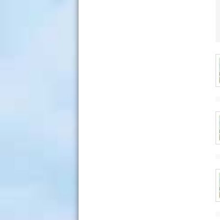
ـ ممنوع وضع المعاطف والمظلات وما
شابه ذلك فوق الطاولات.
ـ ممنوع التدخين.
ـ ممنوع إحضار المأكولات أو المشروبات
أو الجرائد إلى القاعة.
ـ ممنوع الهاتف الجوال (Portable) أو
وضعه على الصامت فور دخول القاعة
وتفادي استعمال أي جهاز يشوش على
الغير أو الاستماع إلى الموسيقى.
ـ ممنوع الاتكاء على الكتب و الكتابة
عليها ووضعها على بعض مفتوحة
ووضع الخطوط أو الكتابة على صفحاتها.
ـ يجب تصفح الكتب بعناية، وإرجاعها إلى
أماكنها بالوضعية العمودية أو إلى
المصلحة بكل أمان.
ـ ممنوع استنساخ الرسوم والخرائط و
اللوحات أو التصوير دون ترخيص بذلك.
ـ ممنوع إلصاق الإعلانات بدون ترخيص.
ـ ممنوع التجمع أمام الحاسوب وعدم
استعماله إلا للغرض الذي وجد من أجله
وعدم نقله أو نقل أي جزء منه إلى
مكان آخر.
:المادة 18
إلزامية الهدوء ووجوب الاحترام
والانضباط عند الدخول إلى:
. المكتبة<-
. قاعات المطالعة<-