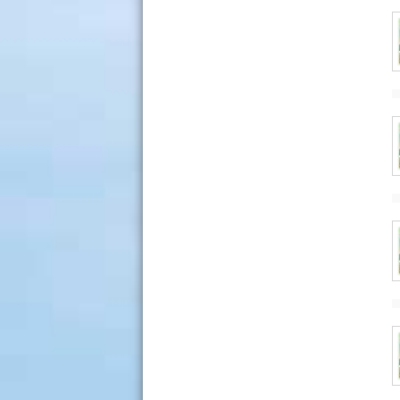
. بنوك الإعارة<-
. قاعات البحث<-
. قاعات المذكرات<-
. قاعات الانترنيت<-
. التعامل مع موظفي المكتبة<-
. التعامل مع بقية الطلبة<-
:المادة 19
يجب على الطلبة الحفاظ على معدات
قاعة المطالعة من:"كراسي، طاولات.."
أثناء المطالعة، فكل طالب مسؤول عن
الوسيلة المستعملة و تحمل تبعات ذلك.
:المادة 20
يمنع على كل شخص لا ينتمي إلى
المكتبة الدخول إلى المخزن أو استعمال
حاسوب الإعارة.
:المادة 21
يتم إعادة كل الوثائق المستعارة قبل
الآجال المحددة في نهاية كل سنة
جامعية دون استثناء قبل التاريخ الذي
تحدده إدارة المكتبة.
:المادة 23
تتخذ الإجراءات اللازمة والإحالة على
المجلس التأديبي في حالة مخالفة هذه
القواعد والتنظيمات.