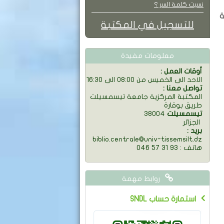
نسيت كلمة السر ؟
ة
للتسجيل في المكتبة
معلومات مفيدة
: أوقات العمل
الاحد الى الخميس من 08:00 الى 16:30
: تواصل معنا
المكتبة المركزية جامعة تيسمسيلت
طريق بوقارة
تيسمسيلت
38004
الجزائر
: بريد
biblio.centrale@univ-tissemsilt.dz
046 57 31 93 : هاتف
روابط مهمة
SNDL استمارة حساب