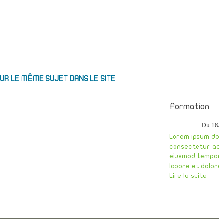
UR LE MÊME SUJET DANS LE SITE
Formation
Du 18
Lorem ipsum dol
consectetur adi
eiusmod tempor
labore et dolor
Lire la suite