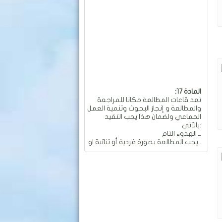
:المادة 17
تعد قاعات المطالعة مكانا للمراجعة
والمطالعة و إنجاز البحوث وتنمية العمل
الجماعي ولضمان هذا يجب التقيد
بالآتي:
ـ الهدوء التام.
ـ يجب المطالعة بصورة فردية أو ثنائية او
جماعية و بهدوء تام.
ـ ممنوع العمل الجماعي والمناقشات
التي تؤدي إلى إحداث الفوضى
والضجيج داخل القاعة.
ـ ممنوع تجاوز عدد المقاعد المسموح
به في الطاولة الواحدة والمقدر بـ: 04
مقاعد.
ـ ممنوع تحريك وتحويل الأثاث من
معدات وطاولات وكراسي من أماكنها
والكتابة عليها.