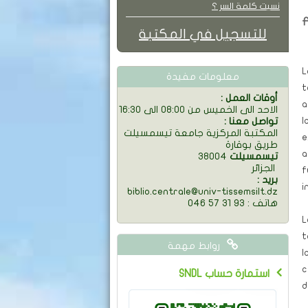
نسيت كلمة السر ؟
للتسجيل في المكتبة
L
معلومات مفيدة
t
: أوقات العمل
a
الاحد الى الخميس من 08:00 الى 16:30
l
: تواصل معنا
المكتبة المركزية جامعة تيسمسيلت
e
طريق بوقارة
a
تيسمسيلت
38004
الجزائر
f
: بريد
i
biblio.centrale@univ-tissemsilt.dz
046 57 31 93 : هاتف
L
t
روابط مهمة
l
c
SNDL استمارة حساب
d