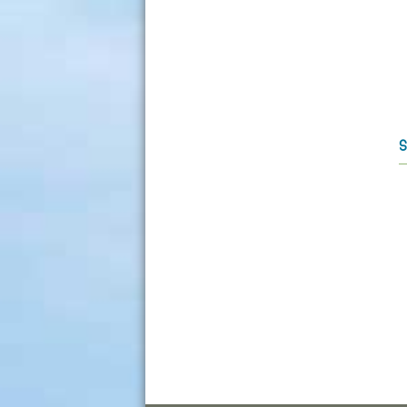
ـ ممنوع وضع المعاطف والمظلات وما
شابه ذلك فوق الطاولات.
ـ ممنوع التدخين.
ـ ممنوع إحضار المأكولات أو المشروبات
أو الجرائد إلى القاعة.
ـ ممنوع الهاتف الجوال (Portable) أو
وضعه على الصامت فور دخول القاعة
وتفادي استعمال أي جهاز يشوش على
الغير أو الاستماع إلى الموسيقى.
S
ـ ممنوع الاتكاء على الكتب و الكتابة
عليها ووضعها على بعض مفتوحة
ووضع الخطوط أو الكتابة على صفحاتها.
ـ يجب تصفح الكتب بعناية، وإرجاعها إلى
أماكنها بالوضعية العمودية أو إلى
المصلحة بكل أمان.
ـ ممنوع استنساخ الرسوم والخرائط و
اللوحات أو التصوير دون ترخيص بذلك.
ـ ممنوع إلصاق الإعلانات بدون ترخيص.
ـ ممنوع التجمع أمام الحاسوب وعدم
استعماله إلا للغرض الذي وجد من أجله
وعدم نقله أو نقل أي جزء منه إلى
مكان آخر.
:المادة 18
إلزامية الهدوء ووجوب الاحترام
والانضباط عند الدخول إلى:
. المكتبة<-