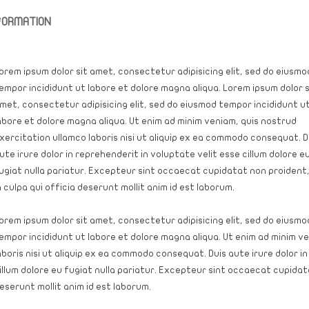
FORMATION
orem ipsum dolor sit amet, consectetur adipisicing elit, sed do eiusmo
empor incididunt ut labore et dolore magna aliqua.
Lorem ipsum dolor s
met, consectetur adipisicing elit, sed do eiusmod tempor incididunt u
abore et dolore magna aliqua. Ut enim ad minim veniam, quis nostrud
xercitation ullamco laboris nisi ut aliquip ex ea commodo consequat. D
ute irure dolor in reprehenderit in voluptate velit esse cillum dolore e
ugiat nulla pariatur. Excepteur sint occaecat cupidatat non proident
n culpa qui officia deserunt mollit anim id est laborum.
orem ipsum dolor sit amet, consectetur adipisicing elit, sed do eiusmo
empor incididunt ut labore et dolore magna aliqua. Ut enim ad minim v
aboris nisi ut aliquip ex ea commodo consequat. Duis aute irure dolor i
illum dolore eu fugiat nulla pariatur. Excepteur sint occaecat cupidata
eserunt mollit anim id est laborum.