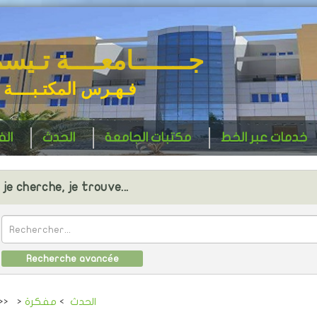
جـــــــامعــــة تـيس
فـهـرس المكتـبــــة 
خدمات عبر الخط
مكتبات الجامعة
الحدث
ال
je cherche, je trouve...
Recherche avancée
الحدث
>
مفكرة
>
>>