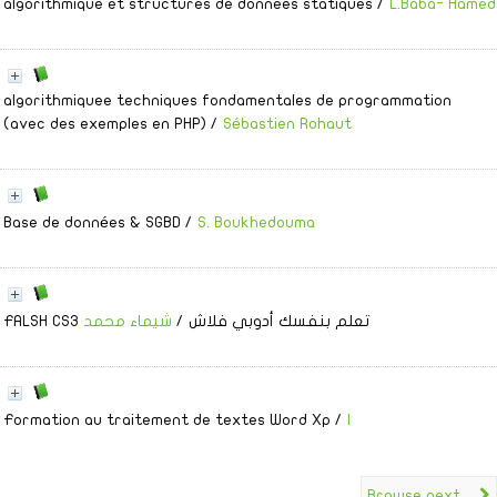
algorithmique et structures de donnees statiques
/
L.Baba- Hamed
algorithmiquee techniques fondamentales de programmation
(avec des exemples en PHP)
/
Sébastien Rohaut
Base de données & SGBD
/
S. Boukhedouma
FALSH CS3 تعلم بنفسك أدوبي فلاش
/
شيماء محمد
ا
/
Formation au traitement de textes Word Xp
Browse next...