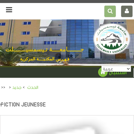
جـــــــامعــــة تـيسمسيـــــــلت
فـهـرس المكتـبــــة المركزية
استقبال
الحدث
>
جديد
>
>>
FICTION JEUNESSE